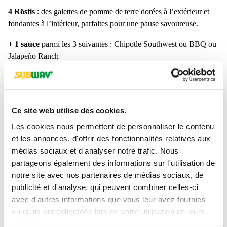
4 Röstis
: des galettes de pomme de terre dorées à l’extérieur et
fondantes à l’intérieur, parfaites pour une pause savoureuse.
+ 1 sauce
parmi les 3 suivantes : Chipotle Southwest ou BBQ ou
Jalapeño Ranch
Ce site web utilise des cookies.
Les cookies nous permettent de personnaliser le contenu
et les annonces, d'offrir des fonctionnalités relatives aux
médias sociaux et d'analyser notre trafic. Nous
partageons également des informations sur l'utilisation de
notre site avec nos partenaires de médias sociaux, de
RDV en restaurant pour goûter au plaisir
publicité et d'analyse, qui peuvent combiner celles-ci
avec d'autres informations que vous leur avez fournies
sans vous ruiner !
ou qu'ils ont collectées lors de votre utilisation de leurs
services.
Liste des restaurants participants disponible ci-dessous.